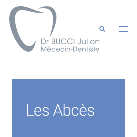
Passer
au
contenu
Les Abcès